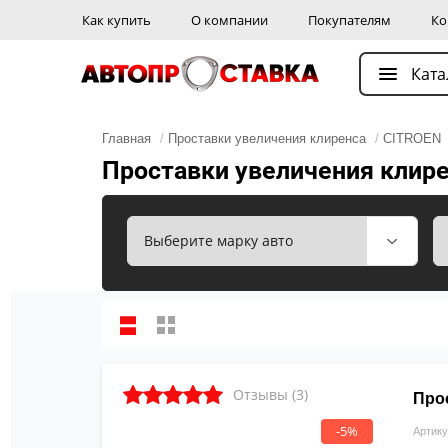
Как купить
О компании
Покупателям
Ко
Ката
Главная
/
Проставки увеличения клиренса
/
CITROEN
Проставки увеличения клир
Отзывы (3)
Прос
-5%
Артику