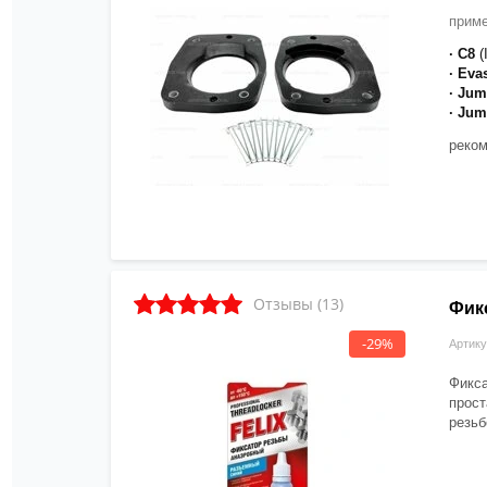
приме
· C8
(
· Eva
· Ju
· Ju
реком
Отзывы (13)
Фик
-29%
Артику
Фикса
прост
резьб