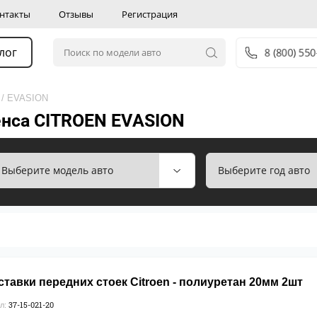
нтакты
Отзывы
Регистрация
лог
8 (800) 55
/ EVASION
енса CITROEN EVASION
тавки передних стоек Citroen - полиуретан 20мм 2шт
37-15-021-20
л: