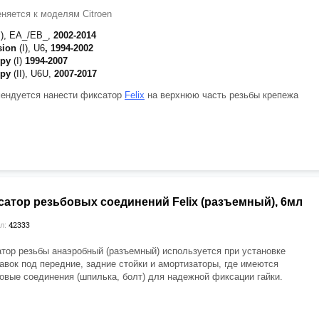
няется к моделям Citroen
I), EA_/EB_,
2002-2014
sion
(I), U6
, 1994-2002
mpy
(I)
1994-2007
mpy
(II), U6U,
2007-2017
ендуется нанести фиксатор
Felix
на верхнюю часть резьбы крепежа
сатор резьбовых соединений Felix (разъемный), 6мл
42333
л:
тор резьбы анаэробный (разъемный) используется при установке
авок под передние, задние стойки и амортизаторы, где имеются
овые соединения (шпилька, болт) для надежной фиксации гайки.