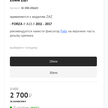
20мм 2шт
61-006-20m10
Артикул:
применяется к моделям ZAZ
· FORZA
// А13 //
2011 - 2017
рекомендуется нанести фиксатор
Felix
на верхнюю часть
резьбы крепежа
выберите толщину:
20мм
30мм
3 000
2 700
₽
за комплект
В наличии:
много