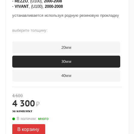
· REZZO
,
(U100),
2000-2008
· VIVANT
, (U100),
2000-2008
устанавливается используя родную резиновую прокладку
выберите толщину:
20мм
30мм
40мм
4 600
4 300
₽
за комплект
В наличии:
много
В корзину