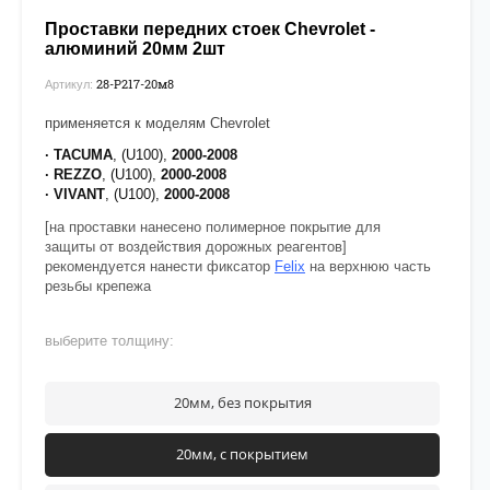
Проставки передних стоек Chevrolet -
алюминий 20мм 2шт
28-P217-20м8
Артикул:
применяется к моделям Chevrolet
· TACUMA
, (U100),
2000-2008
· REZZO
,
(U100),
2000-2008
· VIVANT
, (U100),
2000-2008
[на проставки нанесено полимерное покрытие для
защиты от воздействия дорожных реагентов]
рекомендуется нанести фиксатор
Felix
на верхнюю часть
резьбы крепежа
выберите толщину:
20мм, без покрытия
20мм, с покрытием