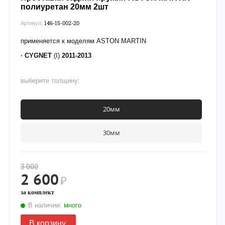
полиуретан 20мм 2шт
146-15-002-20
Артикул:
применяется к моделям ASTON MARTIN
· CYGNET
(I)
2011-2013
выберите толщину:
20мм
30мм
3 000
2 600
₽
за комплект
В наличии:
много
В корзину