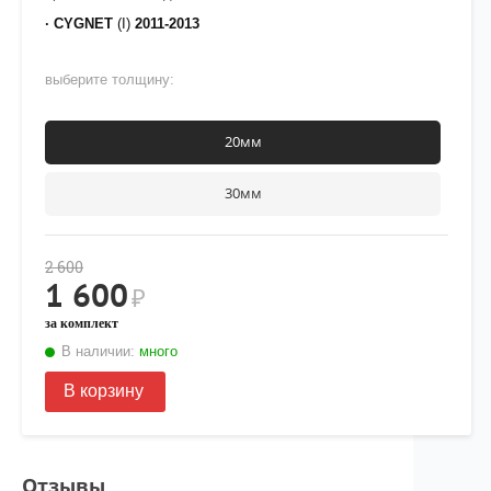
· CYGNET
(I)
2011-2013
выберите толщину:
20мм
30мм
2 600
1 600
₽
за комплект
В наличии:
много
В корзину
Отзывы