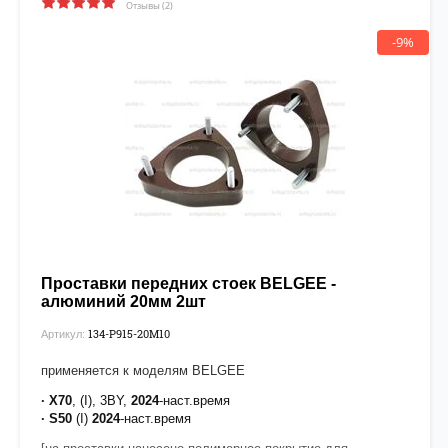
Отзывы (2)
-9%
Проставки передних стоек BELGEE -
алюминий 20мм 2шт
134-P915-20М10
Артикул:
применяется к моделям BELGEE
· X70
, (I), 3BY,
2024
-наст.время
·
S50
(I)
2024
-наст.время