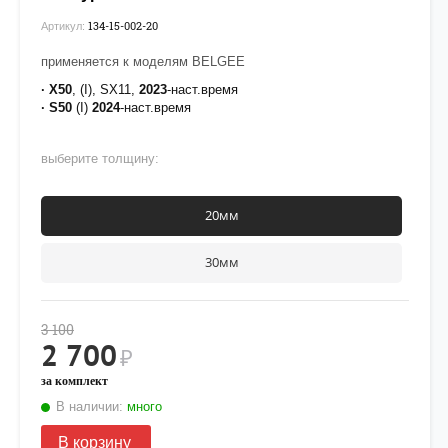
134-15-002-20
Артикул:
применяется к моделям BELGEE
· X50
, (I), SX11,
2023
-наст.время
·
S50
(I)
2024
-наст.время
выберите толщину:
20мм
30мм
3 100
2 700
₽
за комплект
В наличии:
много
В корзину