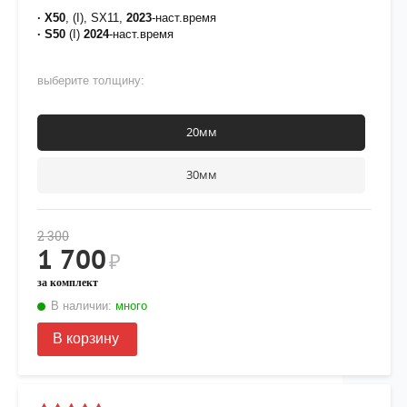
· X50
, (I), SX11,
2023
-наст.время
·
S50
(I)
2024
-наст.время
выберите толщину:
20мм
30мм
2 300
1 700
₽
за комплект
В наличии:
много
В корзину