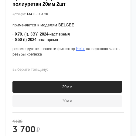
полиуретан 20мм 2шт
134-15-003-20
Артикул:
применяется к моделям BELGEE
· X70
, (I), 3BY,
2024
-наст.время
·
S50
(I)
2024
-наст.время
рекомендуется нанести фиксатор
Felix
на верхнюю часть
резьбы крепежа
выберите толщину:
20мм
30мм
4 100
3 700
₽