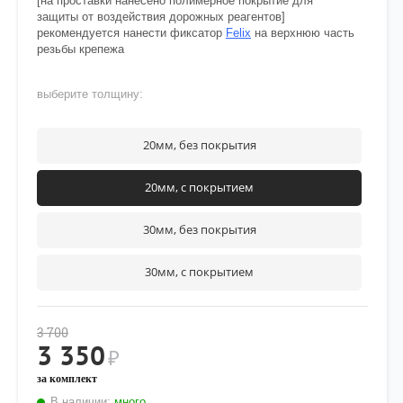
[на проставки нанесено полимерное покрытие для
защиты от воздействия дорожных реагентов]
рекомендуется нанести фиксатор
Felix
на верхнюю часть
резьбы крепежа
выберите толщину:
20мм, без покрытия
20мм, с покрытием
30мм, без покрытия
30мм, с покрытием
3 700
3 350
₽
за комплект
В наличии:
много