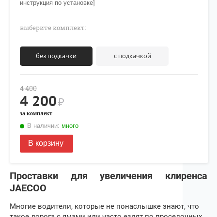
инструкция по установке]
выберите комплект:
без подкачки
с подкачкой
4 400
4 200
₽
за комплект
В наличии:
много
В корзину
Проставки для увеличения клиренса
JAECOO
Многие водители, которые не понаслышке знают, что
такое дорога с ямами или часто ездят по проселочных,