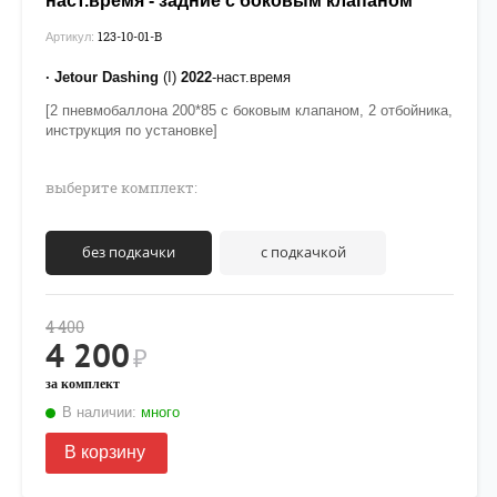
наст.время - задние с боковым клапаном
123-10-01-В
Артикул:
· Jetour Dashing
(I)
2022
-наст.время
[2 пневмобаллона 200*85 с боковым клапаном, 2 отбойника,
инструкция по установке]
выберите комплект:
без подкачки
с подкачкой
4 400
4 200
₽
за комплект
В наличии:
много
В корзину