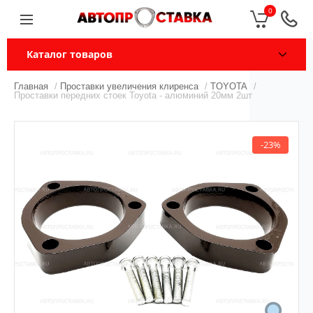
0
Каталог товаров
Главная
/
Проставки увеличения клиренса
/
TOYOTA
/
Проставки передних стоек Toyota - алюминий 20мм 2шт
-23%