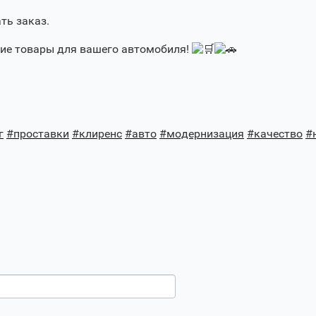
ть заказ.
шие товары для вашего автомобиля!
г
#проставки
#клиренс
#авто
#модернизация
#качество
#