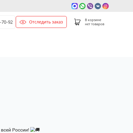
В корзине
Отследить заказ
0-70-92
нет товаров
 всей России!