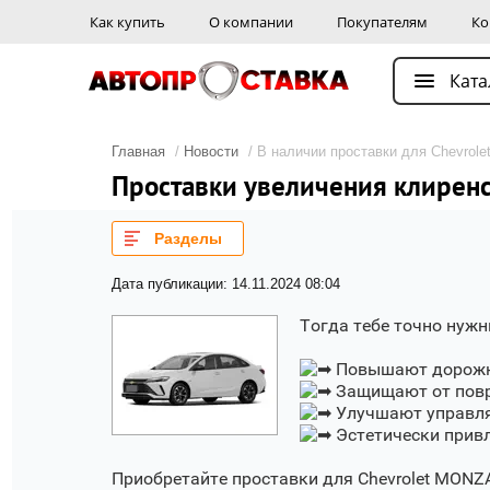
Как купить
О компании
Покупателям
Ко
Ката
Главная
/
Новости
/ В наличии проставки для Chevrol
Проставки увеличения клиренс
Разделы
Дата публикации: 14.11.2024 08:04
Тогда тебе точно нуж
Повышают дорожн
Защищают от пов
Улучшают управля
Эстетически прив
Приобретайте проставки для Chevrolet MONZA