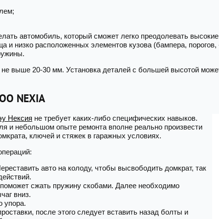
лем;
лать автомобиль, который сможет легко преодолевать высокие
 и низко расположенных элементов кузова (бампера, порогов, 
ружины.
 не выше 20-30 мм. Установка деталей с большей высотой може
OO NEXIA
эу Нексия
не требует каких-либо специфических навыков.
ля и небольшом опыте ремонта вполне реально произвести
мкрата, ключей и стяжек в гаражных условиях.
операций:
Переставить авто на колоду, чтобы высвободить домкрат, так
действий.
 поможет сжать пружину скобами. Далее необходимо
чаг вниз.
о упора.
роставки, после этого следует вставить назад болты и