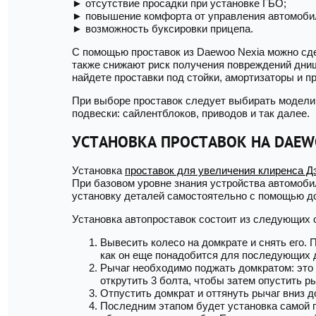
► отсутствие просадки при установке ГБО;
► повышение комфорта от управления автомоби
► возможность буксировки прицепа.
С помощью проставок из Daewoo Nexia можно сде
также снижают риск получения повреждений днища
найдете проставки под стойки, амортизаторы и п
При выборе проставок следует выбирать модели
подвески: сайлентблоков, приводов и так далее.
УСТАНОВКА ПРОСТАВОК НА DAEW
Установка
проставок для увеличения клиренса Д
При базовом уровне знания устройства автомоби
установку деталей самостоятельно с помощью до
Установка автопроставок состоит из следующих 
Вывесить колесо на домкрате и снять его. 
как он еще понадобится для последующих 
Рычаг необходимо поджать домкратом: это
открутить 3 болта, чтобы затем опустить ры
Отпустить домкрат и оттянуть рычаг вниз д
Последним этапом будет установка самой п