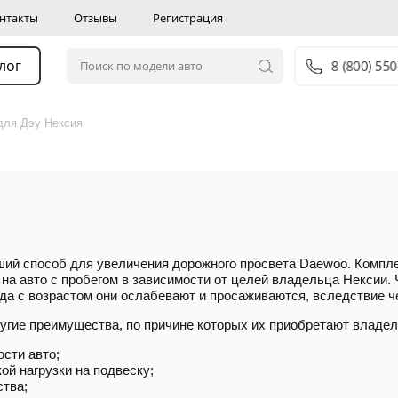
нтакты
Отзывы
Регистрация
лог
8 (800) 55
для Дэу Нексия
ший способ для увеличения дорожного просвета Daewoo. Компле
 на авто с пробегом в зависимости от целей владельца Нексии.
гда с возрастом они ослабевают и просаживаются, вследствие 
угие преимущества, по причине которых их приобретают владел
сти авто;
й нагрузки на подвеску;
ства;