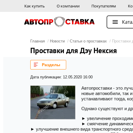
Как купить
О компании
Покупателям
Ко
Ката
Главная
/
Новости
/
Статьи о проставках
/ Проставки 
Проставки для Дэу Нексия
Разделы
Дата публикации: 12.05.2020 16:00
Автопроставки - это луч
новые автомобили, так и
устанавливают тогда, ко
Однако существуют и др
► увеличение проходимо
► смягчение динамическо
► улучшение внешнего вида транспортного сред