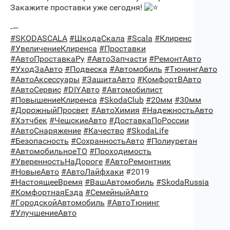
Закажите проставки уже сегодня!
-—
#SKODASCALA
#ШкодаСкала
#Scala
#Клиренс
#УвеличениеКлиренса
#Проставки
#АвтоПроставкаРу
#АвтоЗапчасти
#РемонтАвто
#УходЗаАвто
#Подвеска
#Автомобиль
#ТюнингАвто
#АвтоАксессуары
#ЗащитаАвто
#КомфортВАвто
#АвтоСервис
#DIYАвто
#Автомобилист
#ПовышениеКлиренса
#SkodaClub
#20мм
#30мм
#ДорожныйПросвет
#АвтоХимия
#НадежностьАвто
#Хэтчбек
#ЧешскиеАвто
#ДоставкаПоРоссии
#АвтоСнаряжение
#Качество
#SkodaLife
#Безопасность
#СохранностьАвто
#Полиуретан
#АвтомобильноеТО
#Проходимость
#УверенностьНаДороге
#АвтоРемонтник
#НовыеАвто
#АвтоЛайфхаки
#2019
#НастоящееВремя
#ВашАвтомобиль
#SkodaRussia
#КомфортнаяЕзда
#СемейныйАвто
#ГородскойАвтомобиль
#АвтоТюнинг
#УлучшениеАвто