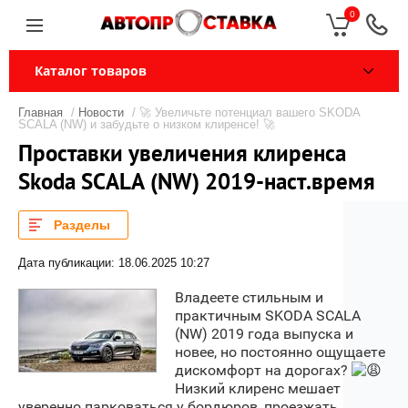
0
Каталог товаров
Главная
/
Новости
/ 🚀 Увеличьте потенциал вашего SKODA
SCALA (NW) и забудьте о низком клиренсе! 🚀
Проставки увеличения клиренса
Skoda SCALA (NW) 2019-наст.время
Разделы
Дата публикации: 18.06.2025 10:27
Владеете стильным и
практичным SKODA SCALA
(NW) 2019 года выпуска и
новее, но постоянно ощущаете
дискомфорт на дорогах?
Низкий клиренс мешает
уверенно парковаться у бордюров, проезжать