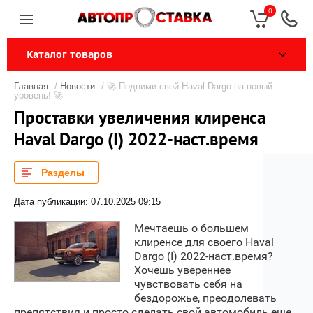
0
Каталог товаров
Главная
/
Новости
/ 🚀 Подними свой Haval Dargo на новый
уровень! 🚀
Проставки увеличения клиренса
Haval Dargo (I) 2022-наст.время
Разделы
Дата публикации: 07.10.2025 09:15
Мечтаешь о большем
клиренсе для своего Haval
Dargo (I) 2022-наст.время?
Хочешь увереннее
чувствовать себя на
бездорожье, преодолевать
препятствия и просто сделать свой автомобиль еще