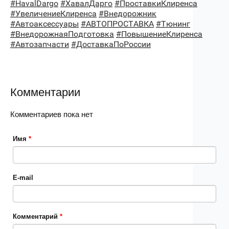
#HavalDargo
#ХавалДарго
#ПроставкиКлиренса
#УвеличениеКлиренса
#Внедорожник
#Автоаксессуары
#АВТОПРОСТАВКА
#Тюнинг
#ВнедорожнаяПодготовка
#ПовышениеКлиренса
#Автозапчасти
#ДоставкаПоРоссии
Комментарии
Комментариев пока нет
Имя
*
E-mail
Комментарий
*