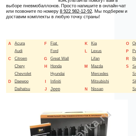
консультанты помогут вам в
выборе пневмобаллонов. Просто напишите в онлайн-чат
или позвоните по номеру
8 922 982-12-92
. Мы подберем и
доставим комплекты в любую точку страны!
Acura
Fiat
Kia
O
A
F
K
O
Audi
Ford
Lexus
P
L
P
Citroen
Great Wall
Lifan
R
C
G
R
Chery
Honda
Mazda
H
M
S
S
Chevrolet
Hyundai
Mercedes
S
Daewoo
Infiniti
Mitsubishi
S
D
I
Jeep
Daihatsu
Nissan
S
J
N