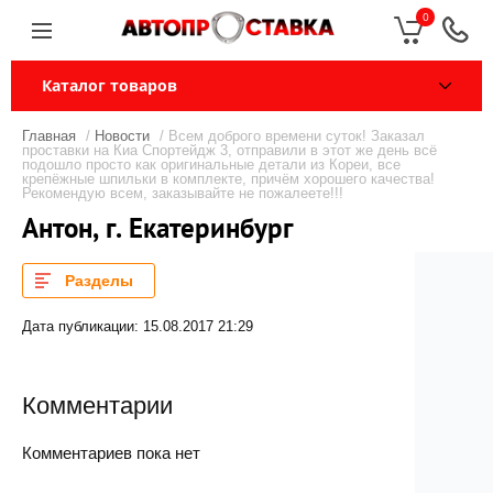
0
Каталог товаров
Главная
/
Новости
/ Всем доброго времени суток! Заказал
проставки на Киа Спортейдж 3, отправили в этот же день всё
подошло просто как оригинальные детали из Кореи, все
крепёжные шпильки в комплекте, причём хорошего качества!
Рекомендую всем, заказывайте не пожалеете!!!
Антон, г. Екатеринбург
Разделы
Дата публикации: 15.08.2017 21:29
Комментарии
Комментариев пока нет